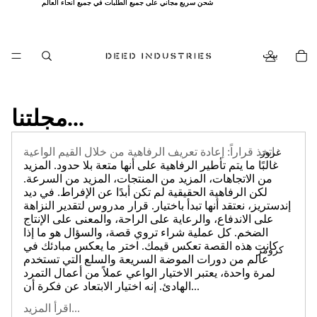
شحن سريع مجاني على جميع الطلبات في جميع أنحاء العالم
شحن سريع مجاني على جميع الطلبات في جميع أنحاء العالم
بيت
مجلتنا...
اتخذ قراراً: إعادة تعريف الرفاهية من خلال القيم الواعية.
غرور
غالبًا ما يتم تأطير الرفاهية على أنها متعة بلا حدود. المزيد
من الاتجاهات، المزيد من المنتجات، المزيد من السرعة.
لكن الرفاهية الحقيقية لم تكن أبدًا عن الإفراط. في ديد
إندستريز، نعتقد أنها تبدأ باختيار. قرار مدروس لتقدير النزاهة
على الاندفاع، والرعاية على الراحة، والمعنى على الإنتاج
الضخم. كل عملية شراء تروي قصة، والسؤال هو ما إذا
كانت هذه القصة تعكس قيمك. اختر ما يعكس مبادئك في
كرومز
عالم من دورات الموضة السريعة والسلع التي تستخدم
لمرة واحدة، يعتبر الاختيار الواعي عملاً من أعمال التمرد
الهادئ. إنه اختيار الابتعاد عن فكرة أن...
اقرأ المزيد...