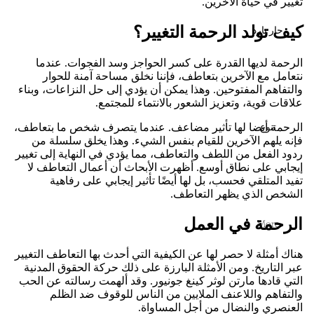
تغيير في حياة الآخرين.
كيف تولد الرحمة التغيير؟
حار بارد
الرحمة لديها القدرة على كسر الحواجز وسد الفجوات. عندما
نتعامل مع الآخرين بتعاطف، فإننا نخلق مساحة آمنة للحوار
والتفاهم المفتوحين. وهذا يمكن أن يؤدي إلى حل النزاعات، وبناء
علاقات قوية، وتعزيز الشعور بالانتماء للمجتمع.
الرحمة أيضا لها تأثير مضاعف. عندما يتصرف شخص ما بتعاطف،
تنوع
فإنه يلهم الآخرين للقيام بنفس الشيء. وهذا يخلق سلسلة من
ردود الفعل من اللطف والتعاطف، مما يؤدي في النهاية إلى تغيير
إيجابي على نطاق أوسع. أظهرت الأبحاث أن أعمال التعاطف لا
تفيد المتلقي فحسب، بل لها أيضًا تأثير إيجابي على رفاهية
الشخص الذي يظهر التعاطف.
الرحمة في العمل
More
هناك أمثلة لا حصر لها عن الكيفية التي أحدث بها التعاطف التغيير
عبر التاريخ. ومن الأمثلة البارزة على ذلك حركة الحقوق المدنية
التي قادها مارتن لوثر كينغ جونيور. وقد ألهمت رسالته عن الحب
والتفاهم واللاعنف الملايين من الناس للوقوف ضد الظلم
العنصري والنضال من أجل المساواة.