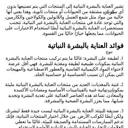
تشير العناية بالبشرة النباتية إلى المنتجات التي يتم تصنيعها بدون
أي مكونات مشتقة من الحيوانات أو منتجات ثانوية. وهذا يعني أنها
حار بارد
خالية من مواد مثل شمع العسل واللانولين والكولاجين والكارمين،
والتي توجد عادة في منتجات العناية بالبشرة غير النباتية. تتجنب
مستحضرات العناية بالبشرة النباتية أيضًا استخدام الاختبارات على
الحيوانات، مما يجعلها خيارًا خاليًا من القسوة.
فوائد العناية بالبشرة النباتية
تنوع
1. لطيفة على البشرة: غالبًا ما يتم تركيب منتجات العناية بالبشرة
النباتية بمكونات طبيعية لطيفة ومغذية للبشرة. فهي أقل عرضة
لاحتواء المواد الكيميائية القاسية والعطور الاصطناعية والمهيجات
التي يمكن أن تسبب الحساسية أو حساسية الجلد.
2. غنية بالمغذيات: العديد من منتجات العناية بالبشرة النباتية مليئة
بمكونات نباتية غنية بالفيتامينات الأساسية ومضادات الأكسدة
More
والمعادن. تساعد هذه العناصر الغذائية على تغذية البشرة وتجديد
شبابها، مما يعزز البشرة الصحية والمشرقة.
3. صديقة للبيئة: العناية بالبشرة النباتية ليست جيدة فقط لبشرتك
ولكن أيضًا لكوكب الأرض. من خلال اختيار المنتجات النباتية، فإنك
تدعم الممارسات المستدامة والصديقة للبيئة. غالبًا ما تعطي
العلامات التجارية للعناية بالبشرة النباتية الأولوية لاستخدام