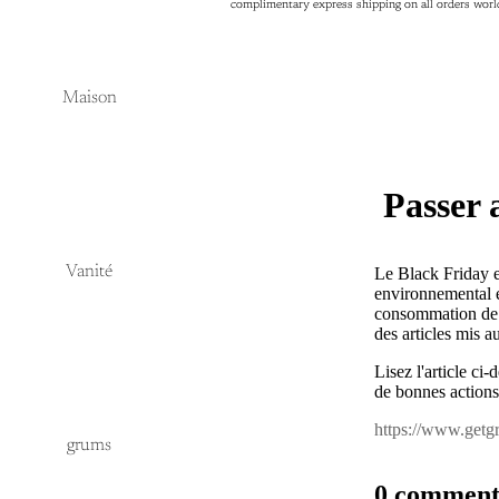
complimentary express shipping on all orders wor
complimentary express shipping on all orders wor
Maison
Passer 
Vanité
Le Black Friday e
environnemental es
consommation de 
des articles mis a
Lisez l'article c
de bonnes actions
https://www.getgr
grums
0 comment