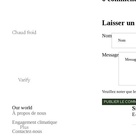
Laisser u
Chaud froid
Nom
Message
Varify
Veuillez noter que l
PUBLIER LE COM
Our world
S
À propos de nous
E
Engagement climatique
Plus
Contactez-nous