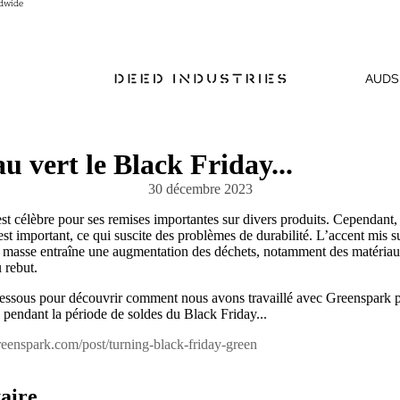
ldwide
ldwide
AUD
S
au vert le Black Friday...
30 décembre 2023
st célèbre pour ses remises importantes sur divers produits. Cependant,
t important, ce qui suscite des problèmes de durabilité. L’accent mis su
masse entraîne une augmentation des déchets, notamment des matériau
u rebut.
i-dessous pour découvrir comment nous avons travaillé avec Greenspark p
 pendant la période de soldes du Black Friday...
eenspark.com/post/turning-black-friday-green
aire