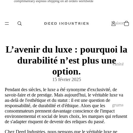
complimentary express shipping on all orders worldwide
complimentary express shipping on all orders worldwide
Maison
L’avenir du luxe : pourquoi la
durabilité n’est plus une
Vanité
option.
15 février 2025
Pendant des siècles, le luxe a été synonyme d'exclusivité, de
savoir-faire et de prestige. Mais aujourd'hui, le véritable luxe va
au-delà de l'esthétique et du statut : il est une question de
responsabilité, de durabilité et d'éthique. Alors que les
grums
consommateurs prennent davantage conscience de l'impact
environnemental et social de leurs choix, les marques qui refusent
de s'adapter risquent de devenir des reliques du passé.
Chez Deed Industries, nous pensons que le véritable luxe ne