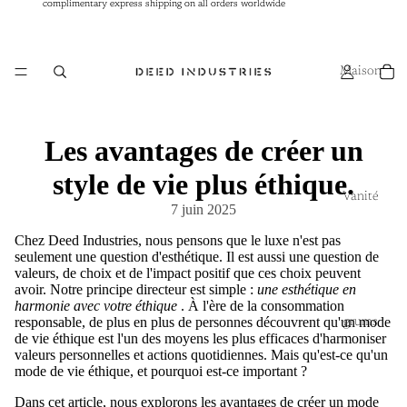
complimentary express shipping on all orders worldwide
complimentary express shipping on all orders worldwide
Maison
Les avantages de créer un
style de vie plus éthique.
Vanité
7 juin 2025
Chez Deed Industries, nous pensons que le luxe n'est pas
seulement une question d'esthétique. Il est aussi une question de
valeurs, de choix et de l'impact positif que ces choix peuvent
avoir. Notre principe directeur est simple :
une esthétique en
harmonie avec votre éthique
. À l'ère de la consommation
responsable, de plus en plus de personnes découvrent qu'un mode
grums
de vie éthique est l'un des moyens les plus efficaces d'harmoniser
valeurs personnelles et actions quotidiennes. Mais qu'est-ce qu'un
mode de vie éthique, et pourquoi est-ce important ?
Dans cet article, nous explorons les avantages de créer un mode