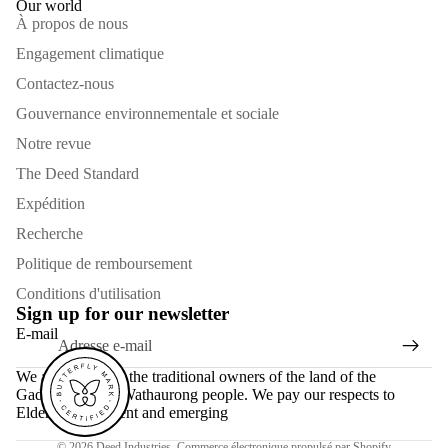
Our world
À propos de nous
Engagement climatique
Contactez-nous
Gouvernance environnementale et sociale
Notre revue
The Deed Standard
Expédition
Recherche
Politique de remboursement
Conditions d'utilisation
Sign up for our newsletter
E-mail
We acknowledge the traditional owners of the land of the
Gadubanud and Wathaurong people. We pay our respects to
Elders past, present and emerging
© 2026
Deed Industries
,
Commerce électronique propulsé par Shopify