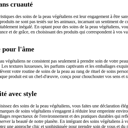
ans cruauté
istiques des soins de la peau végétaliens est leur engagement à être san
produits ne sont pas testés sur les animaux, incarnant un sentiment de 
itablement inégalé. En optant pour des soins de la peau végétaliens, vou
ance et de grâce, en choisissant des produits qui correspondent à vos va
 pour l'âme
au végétaliens ne consistent pas seulement à prendre soin de votre peau ;
. Les textures luxueuses, les parfums captivants et les emballages exqui
lèvent votre routine de soins de la peau au rang de rituel de soins perso
ue produit est un chef-d'œuvre, conçu pour chouchouter vos sens et ra
té avec style
sissez des soins de la peau végétaliens, vous faites une déclaration élé
s marques de soins végétaliens s'engagent à réduire leur empreinte envir
llages respectueux de l'environnement et des pratiques durables qui refl
rver la beauté de notre planète. En intégrant des soins végétaliens à vo
tez une approche chic et sophistiquée pour prendre soin de vous et du