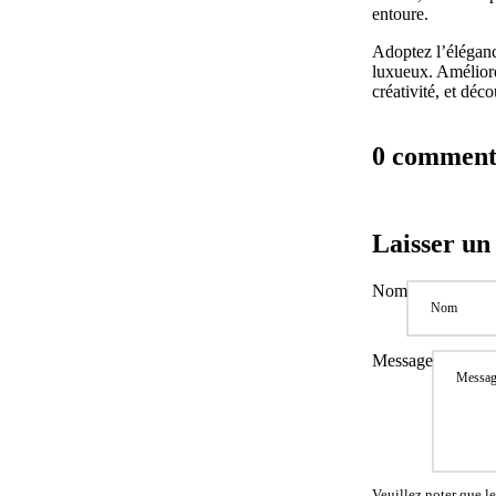
entoure.
Adoptez l’éléganc
luxueux. Améliore
créativité, et dé
0 comment
Laisser u
Nom
Message
Veuillez noter que l