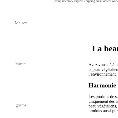
complimentary express shipping on all orders wor
complimentary express shipping on all orders wor
Maison
La beau
Vanité
Avez-vous déjà pen
la peau végétalie
l’environnement.
Harmonie a
Les produits de so
uniquement des in
grums
peau végétaliens,
produits aussi pur