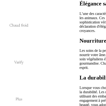
Élégance s
L’une des caractér
les animaux. Ces 
sophistication vér
Chaud froid
déclaration d'élég
croyances.
Nourriture
Les soins de la pe
nourrir votre âme
soin végétaliens é
Varify
gourmandise. Chaq
esprit.
La durabili
Lorsque vous choi
la durabilité. Le
utilisant des emba
Plus
engagement à prése
beauté, vous adop