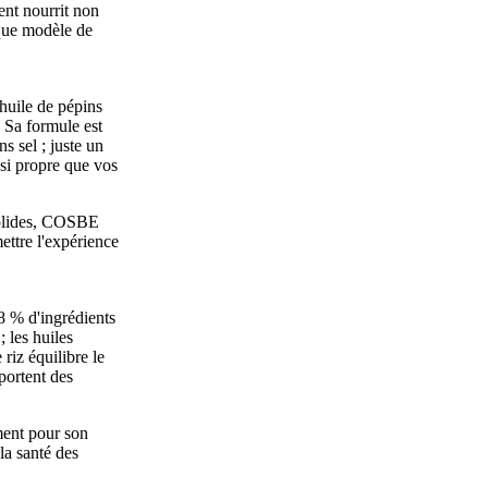
ent nourrit non
ique modèle de
huile de pépins
. Sa formule est
s sel ; juste un
ssi propre que vos
solides, COSBE
ettre l'expérience
8 % d'ingrédients
; les huiles
 riz équilibre le
pportent des
ement pour son
la santé des