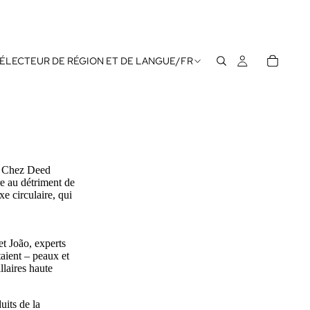
ÉLECTEUR DE RÉGION ET DE LANGUE
/
FR
e. Chez Deed
re au détriment de
 circulaire, qui
t João, experts
ient – ​​peaux et
llaires haute
uits de la