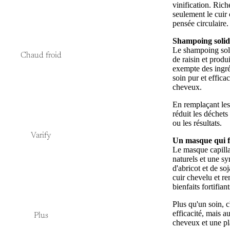
vinification. Rich
seulement le cuir
pensée circulaire. 
Shampoing solide
Le shampoing soli
Chaud froid
de raisin et produ
exempte des ingréd
soin pur et effica
cheveux.
En remplaçant les
réduit les déchet
ou les résultats.
Varify
Un masque qui fa
Le masque capilla
naturels et une sy
d'abricot et de so
cuir chevelu et re
bienfaits fortifian
Plus qu'un soin, 
efficacité, mais 
Plus
cheveux et une pl