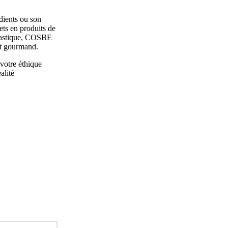
dients ou son
ets en produits de
 plastique, COSBE
nt gourmand.
votre éthique
alité