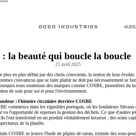
ldwide
ldwide
AUD
S
 : la beauté qui boucle la boucle
21 avril 2025
plus en plus défini par des choix conscients, la notion de luxe évolu
sommes convaincus que se faire plaisir ne doit pas nécessairement se fai
 pourquoi nous soutenons des marques comme COSBE, pionnières du luxe
otion de soin pour soi et pour l'environnement.
randeur : l'histoire circulaire derrière COSBE
BE commence dans les vignobles portugais, où les fondateurs Silvana e
nt vu l'opportunité de repenser la gestion des déchets. Ce que d'autres jeta
 ils l'ont transformé en un produit véritablement luxueux : des soins capi
spectueux de la planète.
its COSBE se trouve l'huile de pépins de raisin, extraite des sous-prod