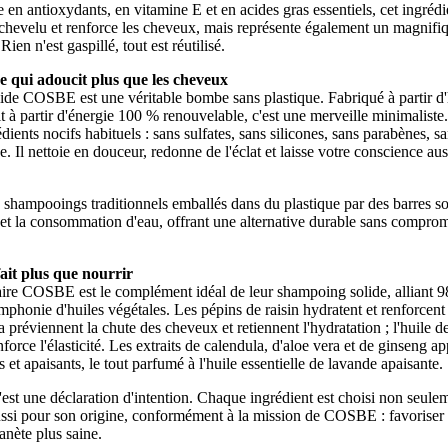
e en antioxydants, en vitamine E et en acides gras essentiels, cet ingrédi
 chevelu et renforce les cheveux, mais représente également un magnif
Rien n'est gaspillé, tout est réutilisé.
 qui adoucit plus que les cheveux
de COSBE est une véritable bombe sans plastique. Fabriqué à partir d'
it à partir d'énergie 100 % renouvelable, c'est une merveille minimaliste
ients nocifs habituels : sans sulfates, sans silicones, sans parabènes, san
ce. Il nettoie en douceur, redonne de l'éclat et laisse votre conscience au
 shampooings traditionnels emballés dans du plastique par des barres 
s et la consommation d'eau, offrant une alternative durable sans comprom
it plus que nourrir
ire COSBE est le complément idéal de leur shampoing solide, alliant 9
mphonie d'huiles végétales. Les pépins de raisin hydratent et renforcent 
ja préviennent la chute des cheveux et retiennent l'hydratation ; l'huile de
nforce l'élasticité. Les extraits de calendula, d'aloe vera et de ginseng a
ts et apaisants, le tout parfumé à l'huile essentielle de lavande apaisante.
c'est une déclaration d'intention. Chaque ingrédient est choisi non seul
aussi pour son origine, conformément à la mission de COSBE : favoriser 
anète plus saine.