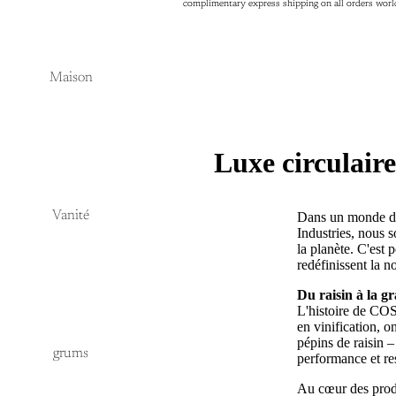
complimentary express shipping on all orders wor
complimentary express shipping on all orders wor
Maison
Luxe circulaire
Vanité
Dans un monde de 
Industries, nous 
la planète. C'est
redéfinissent la n
Du raisin à la g
L'histoire de COS
en vinification, o
pépins de raisin –
grums
performance et re
Au cœur des produ