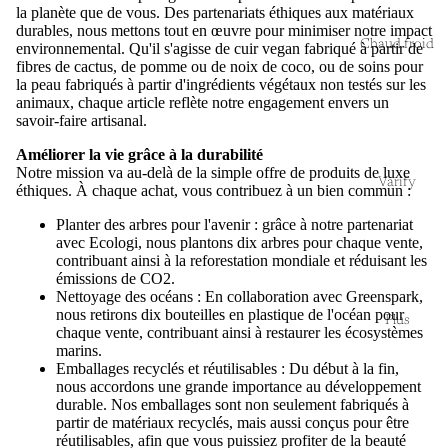
la planète que de vous. Des partenariats éthiques aux matériaux
durables, nous mettons tout en œuvre pour minimiser notre impact
Chaud froid
environnemental. Qu'il s'agisse de cuir vegan fabriqué à partir de
fibres de cactus, de pomme ou de noix de coco, ou de soins pour
la peau fabriqués à partir d'ingrédients végétaux non testés sur les
animaux, chaque article reflète notre engagement envers un
savoir-faire artisanal.
Améliorer la vie grâce à la durabilité
Notre mission va au-delà de la simple offre de produits de luxe
Varify
éthiques. À chaque achat, vous contribuez à un bien commun :
Planter des arbres pour l'avenir : grâce à notre partenariat
avec Ecologi, nous plantons dix arbres pour chaque vente,
contribuant ainsi à la reforestation mondiale et réduisant les
émissions de CO2.
Nettoyage des océans : En collaboration avec Greenspark,
nous retirons dix bouteilles en plastique de l'océan pour
Plus
chaque vente, contribuant ainsi à restaurer les écosystèmes
marins.
Emballages recyclés et réutilisables : Du début à la fin,
nous accordons une grande importance au développement
durable. Nos emballages sont non seulement fabriqués à
partir de matériaux recyclés, mais aussi conçus pour être
réutilisables, afin que vous puissiez profiter de la beauté