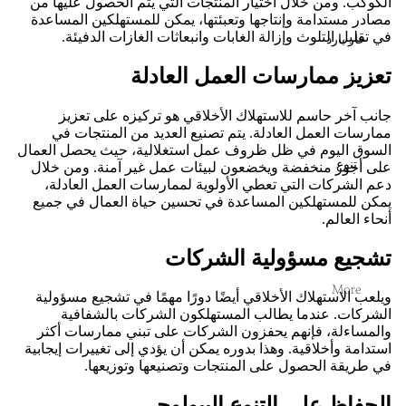
الكوكب. ومن خلال اختيار المنتجات التي يتم الحصول عليها من
مصادر مستدامة وإنتاجها وتعبئتها، يمكن للمستهلكين المساعدة
في تقليل التلوث وإزالة الغابات وانبعاثات الغازات الدفيئة.
حار بارد
تعزيز ممارسات العمل العادلة
جانب آخر حاسم للاستهلاك الأخلاقي هو تركيزه على تعزيز
ممارسات العمل العادلة. يتم تصنيع العديد من المنتجات في
السوق اليوم في ظل ظروف عمل استغلالية، حيث يحصل العمال
تنوع
على أجور منخفضة ويخضعون لبيئات عمل غير آمنة. ومن خلال
دعم الشركات التي تعطي الأولوية لممارسات العمل العادلة،
يمكن للمستهلكين المساعدة في تحسين حياة العمال في جميع
أنحاء العالم.
تشجيع مسؤولية الشركات
More
ويلعب الاستهلاك الأخلاقي أيضًا دورًا مهمًا في تشجيع مسؤولية
الشركات. عندما يطالب المستهلكون الشركات بالشفافية
والمساءلة، فإنهم يحفزون الشركات على تبني ممارسات أكثر
استدامة وأخلاقية. وهذا بدوره يمكن أن يؤدي إلى تغييرات إيجابية
في طريقة الحصول على المنتجات وتصنيعها وتوزيعها.
الحفاظ على التنوع البيولوجي