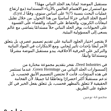
مستقبل الموضة: لماذا يعد الجلد النباتي مهمًا؟
مع استمرار نمو الاهتمام العالمي بالأزياء المستدامة (مع ارتفاع
عمليات البحث بنسبة 75% على أساس سنوي، وفقًا لـ Lyst)،
أصبح الجلد النباتي جزءًا أساسيًا من هذا التحول. من خلال تقليل
انبعاثات الكربون، والحفاظ على المياه، والقضاء على القسوة
على الحيوانات، يوفر الجلد النباتي حلاً مستدامًا يتماشى مع عالم
يسعى إلى المسؤولية البيئية.
لا يقتصر اختيار الجلود النباتية على تقديم تصميم عصري، بل يتعلق
الأمر أيضًا بإحداث تأثير إيجابي. ومع الابتكارات في المواد النباتية
والتركيز على الحرفية الأخلاقية، يبدو مستقبل الموضة مشرقًا
ومستدامًا وأنيقًا.
في Deed Industries، نفخر بتقديم مجموعة مختارة من
إكسسوارات الجلد النباتي من Green Hermitage. عندما تستثمر
في هذه المنتجات، فأنت لا تحتضن التصميم الأنيق فحسب، بل
تدعم مستقبلًا أكثر اخضرارًا وتعاطفًا لنا جميعًا. لأن الفخامة
الحقيقية لا تتعلق بالمظهر فحسب، بل تتعلق بفعل الخير في كل
خطوة على الطريق.
مجموعة نومين