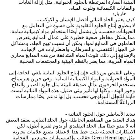
البيئية الضارة المرتبطة بالجلود الحيوانية، مثل إزالة الغابات
والنفايات الكيميائية وتلوث المياه.
حار بارد
كيف يعتبر الجلد النباتي أفضل للإنسان والكوكب -
لا ينطوي إنتاج الجلود التقليدية على قسوة في التعامل مع
الحيوانات فحسب، بل يشمل أيضًا استخدام مواد كيميائية سامة،
مما يشكل مخاطر صحية خطيرة على عمال المدابغ. يتعرض
العاملون في المدابغ لمواد يمكن أن تسبب تهيج الجلد، ومشاكل
في الجهاز التنفسي، والسرطان، واضطرابات في الإنجاب.
بالإضافة إلى ذلك، تلوث المياه المتدفقة من هذه المدابغ مجاري
تنوع
المياه القريبة، مما يضر بالنظم البيئية والمجتمعات المحلية.
وعلى النقيض من ذلك، فإن إنتاج الجلود النباتية يلغي الحاجة إلى
المواد الحيوانية والمواد الكيميائية السامة. وفي جرين هيرميتاج،
يستخدم الحرفيون بدائل صديقة للبيئة مثل جلود الصبار والتفاح
وجوز الهند - وكلها لها تأثير بيئي ضئيل. هذه المواد النباتية ليست
قابلة للتحلل البيولوجي فحسب، بل إنها تدعم أيضًا ممارسات
More
الزراعة المستدامة.
تبديد الأساطير حول الجلود النباتية -
هناك العديد من المفاهيم الخاطئة حول الجلد النباتي. يعتقد البعض
أنه لا يبدو جيدًا مثل الجلد التقليدي أو يدوم لفترة أطول، لكن
الابتكارات الحديثة تثبت خطأ هذا الاعتقاد. تصنع علامات تجارية
مثل Green Hermitage حقائب وإكسسوارات تجمع بين الفخامة