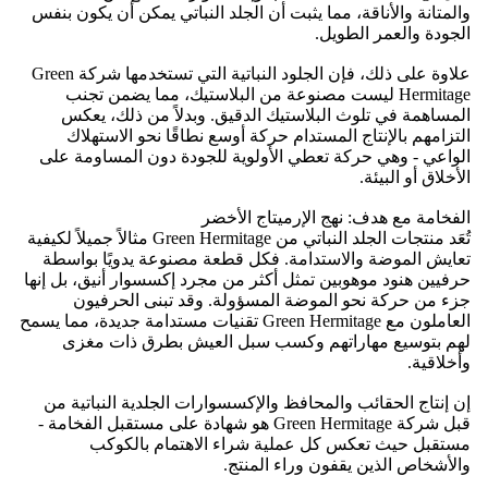
والمتانة والأناقة، مما يثبت أن الجلد النباتي يمكن أن يكون بنفس
الجودة والعمر الطويل.
علاوة على ذلك، فإن الجلود النباتية التي تستخدمها شركة Green
Hermitage ليست مصنوعة من البلاستيك، مما يضمن تجنب
المساهمة في تلوث البلاستيك الدقيق. وبدلاً من ذلك، يعكس
التزامهم بالإنتاج المستدام حركة أوسع نطاقًا نحو الاستهلاك
الواعي - وهي حركة تعطي الأولوية للجودة دون المساومة على
الأخلاق أو البيئة.
الفخامة مع هدف: نهج الإرميتاج الأخضر
تُعَد منتجات الجلد النباتي من Green Hermitage مثالاً جميلاً لكيفية
تعايش الموضة والاستدامة. فكل قطعة مصنوعة يدويًا بواسطة
حرفيين هنود موهوبين تمثل أكثر من مجرد إكسسوار أنيق، بل إنها
جزء من حركة نحو الموضة المسؤولة. وقد تبنى الحرفيون
العاملون مع Green Hermitage تقنيات مستدامة جديدة، مما يسمح
لهم بتوسيع مهاراتهم وكسب سبل العيش بطرق ذات مغزى
وأخلاقية.
إن إنتاج الحقائب والمحافظ والإكسسوارات الجلدية النباتية من
قبل شركة Green Hermitage هو شهادة على مستقبل الفخامة -
مستقبل حيث تعكس كل عملية شراء الاهتمام بالكوكب
والأشخاص الذين يقفون وراء المنتج.