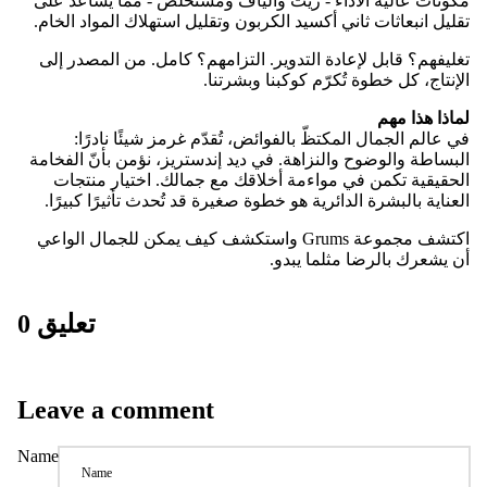
مكونات عالية الأداء - زيت وألياف ومستخلص - مما يُساعد على
تقليل انبعاثات ثاني أكسيد الكربون وتقليل استهلاك المواد الخام.
تغليفهم؟ قابل لإعادة التدوير. التزامهم؟ كامل. من المصدر إلى
الإنتاج، كل خطوة تُكرّم كوكبنا وبشرتنا.
لماذا هذا مهم
في عالم الجمال المكتظّ بالفوائض، تُقدّم غرمز شيئًا نادرًا:
البساطة والوضوح والنزاهة. في ديد إندستريز، نؤمن بأنّ الفخامة
الحقيقية تكمن في مواءمة أخلاقك مع جمالك. اختيار منتجات
العناية بالبشرة الدائرية هو خطوة صغيرة قد تُحدث تأثيرًا كبيرًا.
اكتشف مجموعة Grums واستكشف كيف يمكن للجمال الواعي
أن يشعرك بالرضا مثلما يبدو.
0 تعليق
Leave a comment
Name