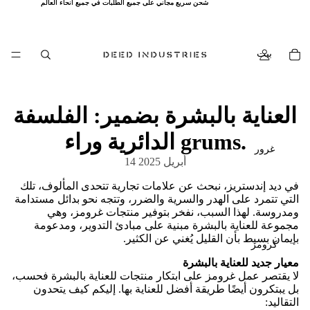
شحن سريع مجاني على جميع الطلبات في جميع أنحاء العالم
شحن سريع مجاني على جميع الطلبات في جميع أنحاء العالم
بيت
العناية بالبشرة بضمير: الفلسفة
الدائرية وراء grums.
غرور
14 أبريل 2025
في ديد إندستريز، نبحث عن علامات تجارية تتحدى المألوف، تلك
التي تتمرد على الهدر والسرية والضرر، وتتجه نحو بدائل مستدامة
ومدروسة. لهذا السبب، نفخر بتوفير منتجات غرومز، وهي
مجموعة للعناية بالبشرة مبنية على مبادئ التدوير، ومدعومة
بإيمان بسيط بأن القليل يُغني عن الكثير.
كرومز
معيار جديد للعناية بالبشرة
لا يقتصر عمل غرومز على ابتكار منتجات للعناية بالبشرة فحسب،
بل يبتكرون أيضًا طريقة أفضل للعناية بها. إليكم كيف يتحدون
التقاليد: