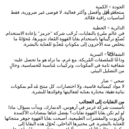
الجودة > الكمية
منتجات أقل وأفضل وأكثر فعالية. لا فوضى غير ضرورية، فقط
حار بارد
أساسيات راقية فعّالة.
الدائرية > الخطية
في عالمٍ مليءٍ بالنفايات، تُرحّب شركة "جرمز" بإعادة الاستخدام.
تُصنّع تركيباتها باستخدام بقايا القهوة المُعاد تدويرها، مُحوّلةً ما
يتخلص منه الآخرون إلى مكوناتٍ مُغذّيةٍ للعناية بالبشرة.
تنوع
الشفافية > السرية
وداعًا للملصقات المُربكة. مع غرم، ما تراه هو ما تحصل عليه:
شفافية تامة في المكونات، وتركيبات مُناسبة للحساسية، وخالٍ
من التضليل البيئي.
صحي > ضار
لا مواد كيميائية قاسية، ولا اختصارات. كل منتج مُدعّم بمكونات
نباتية نقية، مختارة بعناية لفعاليتها وفوائدها للبشرة.
More
من النفايات إلى العجائب
تأسست شركة غرمز في آرهوس، الدنمارك، وبدأت بسؤال: ماذا
لو لم تكن بقايا القهوة نفايات؟ بفضل غناها بمضادات الأكسدة
والزيوت والمقشرات الطبيعية، أصبحت بقايا القهوة جوهر منتجاتها
للعناية بالبشرة. في مختبرها الداخلي، تُحوّل هذه البقايا إلى