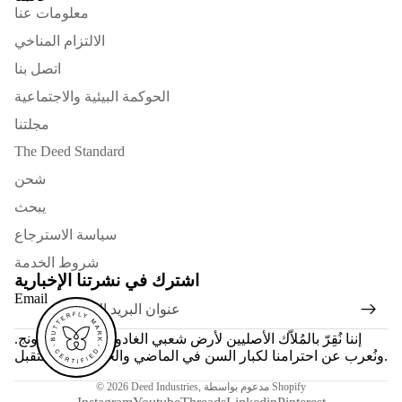
معلومات عنا
الالتزام المناخي
اتصل بنا
الحوكمة البيئية والاجتماعية
مجلتنا
The Deed Standard
شحن
يبحث
سياسة الاسترجاع
شروط الخدمة
اشترك في نشرتنا الإخبارية
Email
إننا نُقِرّ بالمُلاّك الأصليين لأرض شعبي الغادوبانود والواثاورونج.
ونُعرب عن احترامنا لكبار السن في الماضي والحاضر والمستقبل.
مدعوم بواسطة Shopify
,
Deed Industries
© 2026