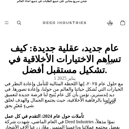
شحن سريع مجاني على جميع الطلبات في جميع أنحاء العالم
شحن سريع مجاني على جميع الطلبات في جميع أنحاء العالم
بيت
عام جديد، عقلية جديدة: كيف
تساهم الاختيارات الأخلاقية في
غرور
تشكيل مستقبل أفضل.
1 يناير 2025
مع حلول عام ٢٠٢٥، إنها اللحظة المثالية للتأمل وإعادة النظر في
الخيارات التي تُشكل حياتنا والعالم من حولنا، وإعادة تصورها. في
ديد إندستريز، نؤمن بأن كل عام يُتيح لنا فرصة جديدة لتعميق
التزامنا بالرفاهية الأخلاقية، حيث يجتمع الجمال والهدف لخلق
كرومز
شيءٍ مُغيّرٍ بحق.
تأملات حول عام 2024: التقدم في كل عمل
في العام الماضي، شهدت شركة Deed Industries نموًا مذهلاً،
بفضل مجتمع عملائنا وداعمينا المتميز. معًا، زرعنا آلاف الأشجار