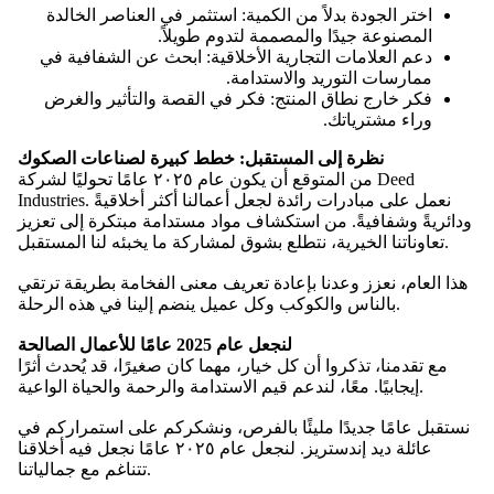
اختر الجودة بدلاً من الكمية: استثمر في العناصر الخالدة
المصنوعة جيدًا والمصممة لتدوم طويلاً.
دعم العلامات التجارية الأخلاقية: ابحث عن الشفافية في
ممارسات التوريد والاستدامة.
فكر خارج نطاق المنتج: فكر في القصة والتأثير والغرض
وراء مشترياتك.
نظرة إلى المستقبل: خطط كبيرة لصناعات الصكوك
من المتوقع أن يكون عام ٢٠٢٥ عامًا تحوليًا لشركة Deed
Industries. نعمل على مبادرات رائدة لجعل أعمالنا أكثر أخلاقيةً
ودائريةً وشفافيةً. من استكشاف مواد مستدامة مبتكرة إلى تعزيز
تعاوناتنا الخيرية، نتطلع بشوق لمشاركة ما يخبئه لنا المستقبل.
هذا العام، نعزز وعدنا بإعادة تعريف معنى الفخامة بطريقة ترتقي
بالناس والكوكب وكل عميل ينضم إلينا في هذه الرحلة.
لنجعل عام 2025 عامًا للأعمال الصالحة
مع تقدمنا، تذكروا أن كل خيار، مهما كان صغيرًا، قد يُحدث أثرًا
إيجابيًا. معًا، لندعم قيم الاستدامة والرحمة والحياة الواعية.
نستقبل عامًا جديدًا مليئًا بالفرص، ونشكركم على استمراركم في
عائلة ديد إندستريز. لنجعل عام ٢٠٢٥ عامًا نجعل فيه أخلاقنا
تتناغم مع جمالياتنا.