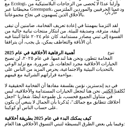
مع Ecologi، وأزلنا عددًا لا يُحصى من الزجاجات البلاستيكية من
محيطاتنا عبر Greenspark، ودعمنا الحرفيين والموردين الملتزمين
حار بارد
بالأخلاق الذين يُسهمون في نجاح مجموعاتنا.
لقد التزمنا بمهمتنا في إعادة تعريف الفخامة، ضامنين أن تبقى
أنيقة، مترفة، وصديقة للبيئة. من ابتكار منتجات نباتية خالية من
القسوة إلى تبني مصادر مستدامة، كان عام ٢٠٢٤ عامًا أثبتنا فيه
أن الأناقة والتعاطف يمكن، بل يجب، أن يترافقا.
أهمية الرفاهية الأخلاقية في عام 2025
تنوع
الفخامة تتطور، ونحن هنا لندعمها. في عام ٢٠٢٥، لن تصبح
الخيارات الأخلاقية مجرد اتجاهات، بل ضرورة. مع تزايد الوعي
بالتحديات البيئية والاجتماعية، يحرص المزيد من الناس على
مواءمة قراراتهم الشرائية مع قيمهم.
في ديد إندستريز، نؤمن بفلسفة مفادها أن الفخامة الحقيقية لا
تُكلفنا الكثير. نحن هنا لنجعل الخيارات المستدامة والأخلاقية، ليس
More
في متناول الجميع فحسب، بل طموحة أيضًا. شعارنا "اجعل
أخلاقك تتطابق مع جمالك"، يُذكرنا بأن الجمال لا ينبغي أن يكون
على حساب الناس أو كوكبنا.
كيف يمكنك البدء في عام 2025 بطريقة أخلاقية
وفيما يلي بعض الطرق البسيطة لتبني التسوق الأخلاقي هذا العام: