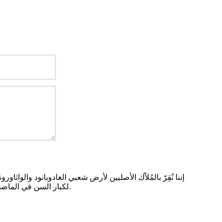
إننا نُقِرّ بالمُلاّك الأصليين لأرض شعبي الغادوبانود والواثاور
لكبار السن في الماضي والحاضر والمستقبل.