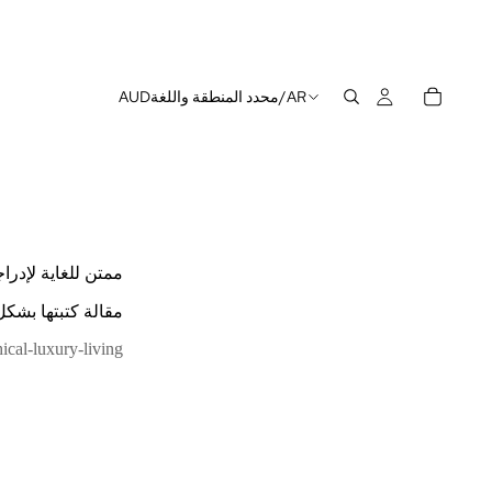
AR
/
محدد المنطقة واللغة
AUD
ممتن للغاية لإدراجي في مج
مقالة كتبتها بشكل جميل آ
cal-luxury-living/