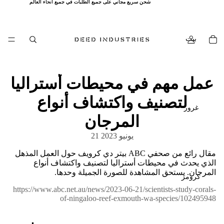
شحن سريع مجاني على جميع الطلبات في جميع أنحاء العالم
شحن سريع مجاني على جميع الطلبات في جميع أنحاء العالم
بيت
عمل مهم في محيطات أستراليا
لتصنيف واكتشاف أنواع
غرور
المرجان
21 يونيو 2023
مقال رائع من صحفي ABC بيتر دي كرويف حول العمل المذهل
الذي يحدث في محيطات أستراليا لتصنيف واكتشاف أنواع
المرجان. يستحق المشاهدة للصورة الجميلة وحدها.
كرومز
https://www.abc.net.au/news/2023-06-21/scientists-study-corals-
of-ningaloo-reef-exmouth-wa-species/102495948